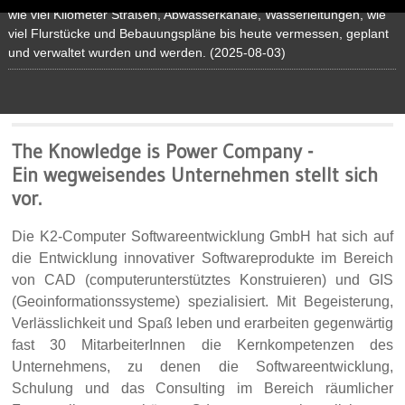
verfügbar" einen Blick in die nähere Zukunft werfen. (2026-02-11)
topografische Unterschiede auf einen Blick erkennen. (2025-10-21)
wie viel Kilometer Straßen, Abwasserkanäle, Wasserleitungen, wie
viel Flurstücke und Bebauungspläne bis heute vermessen, geplant
und verwaltet wurden und werden. (2025-08-03)
The Knowledge is Power Company -
Ein wegweisendes Unternehmen stellt sich
vor.
Die K2-Computer Softwareentwicklung GmbH hat sich auf
die Entwicklung innovativer Softwareprodukte im Bereich
von CAD (computerunterstütztes Konstruieren) und GIS
(Geoinformationssysteme) spezialisiert. Mit Begeisterung,
Verlässlichkeit und Spaß leben und erarbeiten gegenwärtig
fast 30 MitarbeiterInnen die Kernkompetenzen des
Unternehmens, zu denen die Softwareentwicklung,
Schulung und das Consulting im Bereich räumlicher